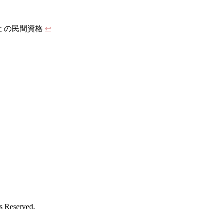
 の民間資格
↩︎
eserved.