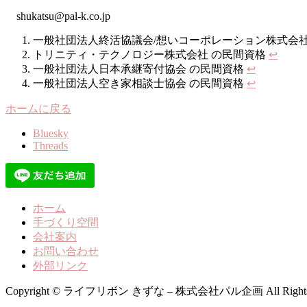
shukatsu@pal-k.co.jp
一般社団法人終活協議会/想いコーポレーション株式会社
トリニティ・テクノロジー株式会社 の民間資格
↩︎
一般社団法人日本承継寄付協会 の民間資格
↩︎
一般社団法人空き家相談士協会 の民間資格
↩︎
ホームに戻る
Bluesky
Threads
ホーム
手づくり空間
会社案内
お問い合わせ
外部リンク
Copyright © ライフリボン きずな – 株式会社パル企画 All Rights R