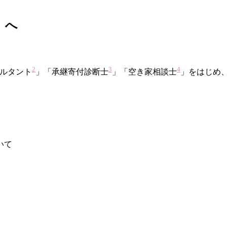
」へ
2
3
4
ルタント
」「承継寄付診断士
」「空き家相談士
」をはじめ
いて