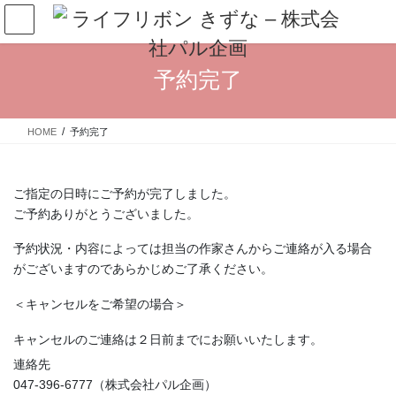
コ
ナ
ン
ビ
テ
ゲ
ン
ー
予約完了
ツ
シ
へ
ョ
ス
ン
HOME
予約完了
キ
に
ッ
移
プ
動
ご指定の日時にご予約が完了しました。
ご予約ありがとうございました。
予約状況・内容によっては担当の作家さんからご連絡が入る場合
がございますのであらかじめご了承ください。
＜キャンセルをご希望の場合＞
キャンセルのご連絡は２日前までにお願いいたします。
連絡先
047-396-6777（株式会社パル企画）