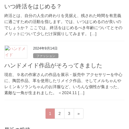
いつ終活をはじめる？
終活とは、自分の人生の終わりを見据え、残された時間を有意義
に過ごすための活動を指します。では、いつはじめるのが良いの
でしょうか？ ここでは、終活をはじめるべき年齢についてとその
メリットについて少しだけ深掘りしてみます。 […]
2024年9月14日
ファッション
ハンドメイド作品がそろってきました
現在、９名の作家さんの作品を展示・販売中 アクセサリーを中心
に、陶芸作品、革を使用したリメイク作品、そしてメルちゃんや
レミン＆ソランちゃんのお洋服など、いろんな個性が集まった、
素敵な一角が生まれました。 ＜2024.11 […]
投
固
固
固
1
2
3
»
稿
定
定
定
ペ
ペ
ペ