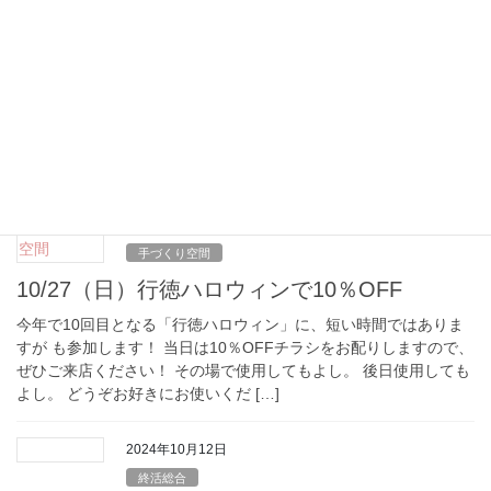
空き家対策
増え続ける空き家
空き家数は過去最多、空き家率も過去最高 今年（2024年）9月25
日、総務省から「令和5年住宅・土地統計調査」に基づく「住宅及
び世帯に関する基本集計（確報集計）」結果が公表されました。
これによると、空き家は9,002, […]
2024年10月26日
手づくり空間
10/27（日）行徳ハロウィンで10％OFF
今年で10回目となる「行徳ハロウィン」に、短い時間ではありま
すが も参加します！ 当日は10％OFFチラシをお配りしますので、
ぜひご来店ください！ その場で使用してもよし。 後日使用しても
よし。 どうぞお好きにお使いくだ […]
2024年10月12日
終活総合