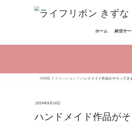
コ
ナ
ン
ビ
テ
ゲ
ン
ー
ホーム
終活サー
ツ
シ
へ
ョ
ス
ン
キ
に
ッ
移
プ
動
HOME
ファッション
ハンドメイド作品がそろってき
2024年9月14日
ハンドメイド作品がそ