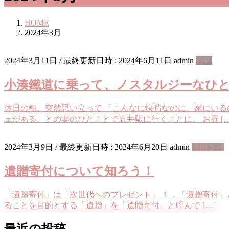
HOME
2024年3月
2024年3月11日
/ 最終更新日時 :
2024年6月11日
admin
旅行
小湊鐵道に乗って、ノスタルジーなひ
休日の朝、突然思い立って 「こんなに快晴なのに、家にい
ェがある」との妻のひとことで五井駅に行くことに。 お昼 […
2024年3月9日
/ 最終更新日時 :
2024年6月20日
admin
遺贈寄付
遺贈寄付について知ろう！
「遺贈寄付」は「次世代へのプレゼント」 １．「遺贈寄付」
ることを目的とする「遺贈」を「遺贈寄付」と呼んで […]