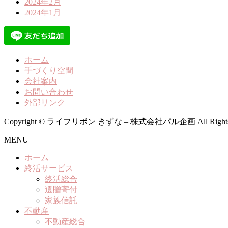
2024年2月
2024年1月
ホーム
手づくり空間
会社案内
お問い合わせ
外部リンク
Copyright © ライフリボン きずな – 株式会社パル企画 All Rights R
MENU
ホーム
終活サービス
終活総合
遺贈寄付
家族信託
不動産
不動産総合