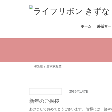
コ
ナ
ン
ビ
テ
ゲ
ン
ー
ホーム
終活サー
ツ
シ
へ
ョ
ス
ン
キ
に
ッ
移
プ
動
HOME
空き家対策
2025年1月7日
新年のご挨拶
あけましておめでとうございます。 皆様には、健